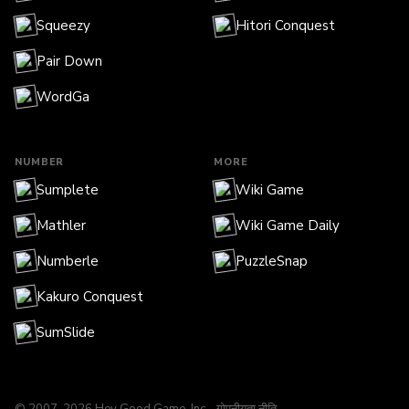
Squeezy
Hitori Conquest
Pair Down
WordGa
NUMBER
MORE
Sumplete
Wiki Game
Mathler
Wiki Game Daily
Numberle
PuzzleSnap
Kakuro Conquest
SumSlide
© 2007-2026 Hey Good Game, Inc. ·
गोपनीयता नीति