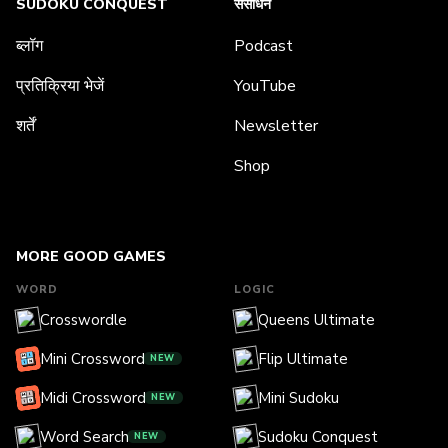
SUDOKU CONQUEST
संसाधन
ब्लॉग
Podcast
प्रतिक्रिया भेजें
YouTube
शर्तें
Newsletter
Shop
MORE GOOD GAMES
WORD
LOGIC
Crosswordle
Queens Ultimate
Mini Crossword
Flip Ultimate
NEW
Midi Crossword
Mini Sudoku
NEW
Word Search
Sudoku Conquest
NEW