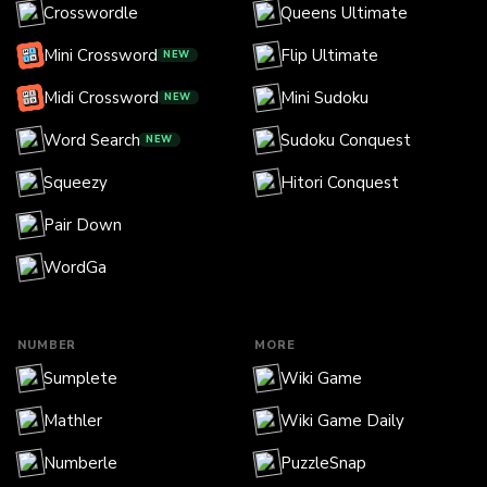
Crosswordle
Queens Ultimate
Mini Crossword
Flip Ultimate
NEW
Midi Crossword
Mini Sudoku
NEW
Word Search
Sudoku Conquest
NEW
Squeezy
Hitori Conquest
Pair Down
WordGa
NUMBER
MORE
Sumplete
Wiki Game
Mathler
Wiki Game Daily
Numberle
PuzzleSnap