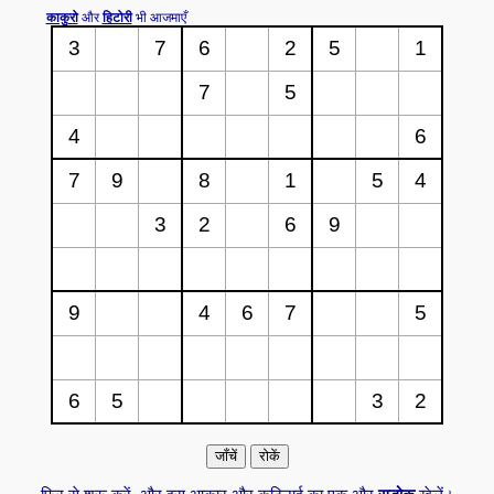
काकुरो
और
हिटोरी
भी आजमाएँ