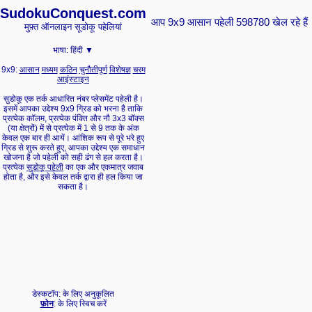
Sudoku
Conquest.com
आप 9x9 आसान पहेली 598780 खेल रहे हैं
मुफ़्त ऑनलाइन सूडोकू पहेलियां
भाषा:
हिंदी ▼
9x9:
आसान
मध्यम
कठिन
चुनौतीपूर्ण
विशेषज्ञ
चरम
आइंस्टाइन
सुडोकू एक तर्क आधारित नंबर प्लेसमेंट पहेली है।
इसमें आपका उद्देश्य 9x9 ग्रिड को भरना है ताकि
प्रत्येक कॉलम, प्रत्येक पंक्ति और नौ 3x3 बॉक्स
(या क्षेत्रों) में से प्रत्येक में 1 से 9 तक के अंक
केवल एक बार ही आयें। आंशिक रूप से पूरे भरे हुए
ग्रिड से शुरू करते हुए, आपका उद्देश्य एक समाधान
खोजना है जो पहेली को सही ढंग से हल करता है।
प्रत्येक
सुडोकू पहेली
का एक और एकमात्र जवाब
होता है, और इसे केवल तर्क द्वारा ही हल किया जा
सकता है।
डेस्कटॉप: के लिए अनुकूलित
फ़ोन
: के लिए स्विच करें