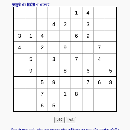
काकुरो
और
हिटोरी
भी आजमाएँ