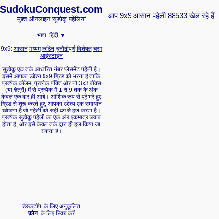
Sudoku
Conquest.com
आप 9x9 आसान पहेली 88533 खेल रहे हैं
मुफ़्त ऑनलाइन सूडोकू पहेलियां
भाषा:
हिंदी ▼
9x9:
आसान
मध्यम
कठिन
चुनौतीपूर्ण
विशेषज्ञ
चरम
आइंस्टाइन
सुडोकू एक तर्क आधारित नंबर प्लेसमेंट पहेली है।
इसमें आपका उद्देश्य 9x9 ग्रिड को भरना है ताकि
प्रत्येक कॉलम, प्रत्येक पंक्ति और नौ 3x3 बॉक्स
(या क्षेत्रों) में से प्रत्येक में 1 से 9 तक के अंक
केवल एक बार ही आयें। आंशिक रूप से पूरे भरे हुए
ग्रिड से शुरू करते हुए, आपका उद्देश्य एक समाधान
खोजना है जो पहेली को सही ढंग से हल करता है।
प्रत्येक
सुडोकू पहेली
का एक और एकमात्र जवाब
होता है, और इसे केवल तर्क द्वारा ही हल किया जा
सकता है।
डेस्कटॉप: के लिए अनुकूलित
फ़ोन
: के लिए स्विच करें