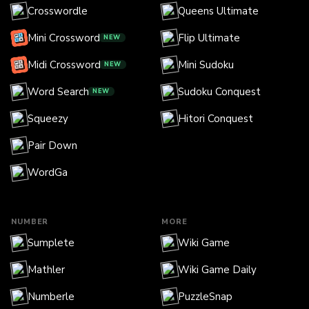
Crosswordle
Queens Ultimate
Mini Crossword
Flip Ultimate
NEW
Midi Crossword
Mini Sudoku
NEW
Word Search
Sudoku Conquest
NEW
Squeezy
Hitori Conquest
Pair Down
WordGa
NUMBER
MORE
Sumplete
Wiki Game
Mathler
Wiki Game Daily
Numberle
PuzzleSnap